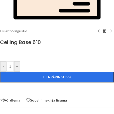
Esileht
/
Valgustid
Ceiling Base 610
-
+
LISA PÄRINGUSSE
Võrdlema
Soovinimekirja lisama