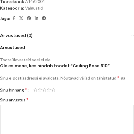
Tootekood:
A1462004
Kategooria:
Valgustid
Jaga:
Arvustused (0)
Arvustused
Tooteülevaateid veel ei ole.
Ole esimene, kes hindab toodet “Ceiling Base 610”
*
Sinu e-postiaadressi ei avaldata.
Nõutavad väljad on tähistatud
-ga
*
Sinu hinnang
*
Sinu arvustus